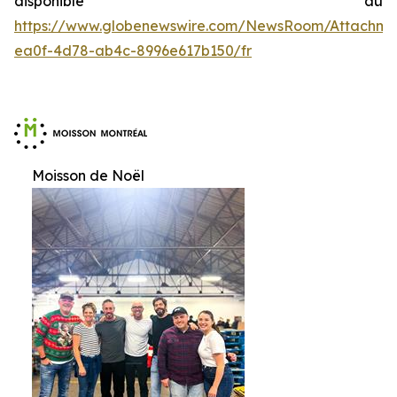
disponible au
https://www.globenewswire.com/NewsRoom/Attachme
ea0f-4d78-ab4c-8996e617b150/fr
Moisson de Noël